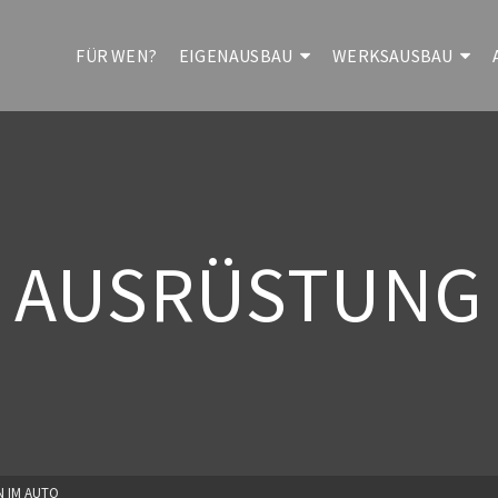
FÜR WEN?
EIGENAUSBAU
WERKSAUSBAU
AUSRÜSTUNG
 IM AUTO