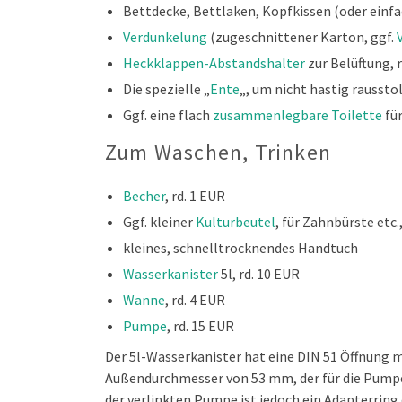
Bettdecke, Bettlaken, Kopfkissen (oder einfa
Verdunkelung
(zugeschnittener Karton, ggf.
Heckklappen-Abstandshalter
zur Belüftung, r
Die spezielle „
Ente
„, um nicht hastig rausst
Ggf. eine flach
zusammenlegbare Toilette
für
Zum Waschen, Trinken
Becher
, rd. 1 EUR
Ggf. kleiner
Kulturbeutel
, für Zahnbürste etc.,
kleines, schnelltrocknendes Handtuch
Wasserkanister
5l, rd. 10 EUR
Wanne
, rd. 4 EUR
Pumpe
, rd. 15 EUR
Der 5l-Wasserkanister hat eine DIN 51 Öffnung 
Außendurchmesser von 53 mm, der für die Pumpe 
der verlinkten Pumpe ist jedoch ein Adapterring 